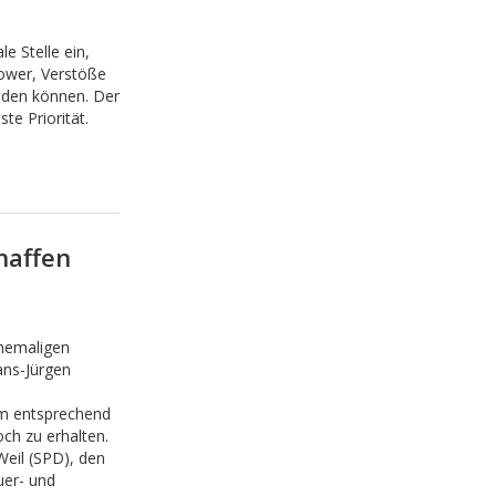
e Stelle ein,
ower, Verstöße
lden können. Der
te Priorität.
chaffen
ehemaligen
ans-Jürgen
em entsprechend
och zu erhalten.
Weil (SPD), den
uer- und