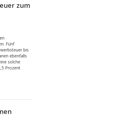
teuer zum
len
en. Fünf
werbsteuer bis
anen ebenfalls
eine solche
3,5 Prozent
inen