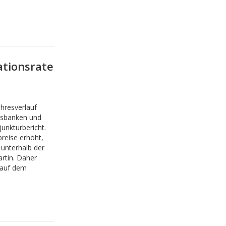
ationsrate
ahresverlauf
ksbanken und
unkturbericht.
preise erhöht,
 unterhalb der
rtin. Daher
 auf dem