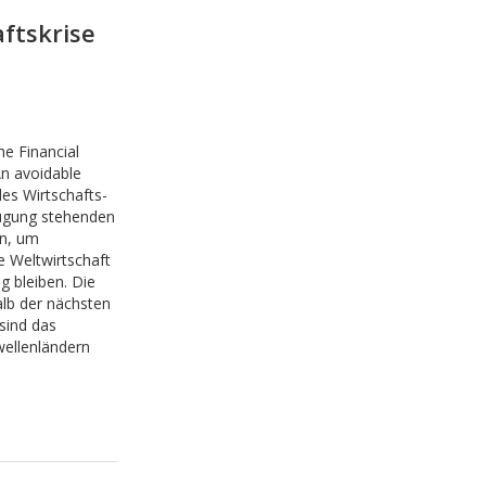
ftskrise
he Financial
An avoidable
des Wirtschafts-
fügung stehenden
en, um
 Weltwirtschaft
g bleiben. Die
alb der nächsten
 sind das
wellenländern