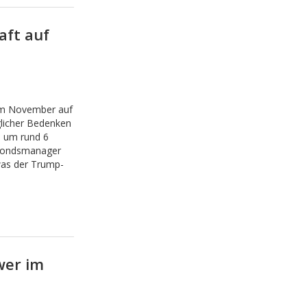
aft auf
 im November auf
glicher Bedenken
l um rund 6
-Fondsmanager
 was der Trump-
wer im