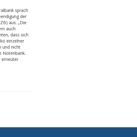
ralbank sprach
eendigung der
ZB) aus. „Die
ern auch
hten, dass sich
iko einzelner
 und nicht
ie Notenbank.
 erneuter