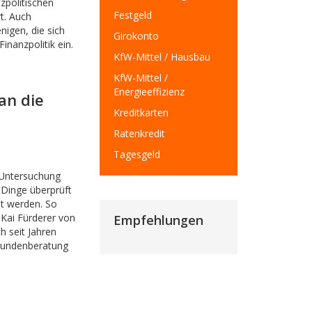
zpolitischen
Festgeld
t. Auch
igen, die sich
Girokonto
inanzpolitik ein.
KfW-Mittel / Hausbau
KfW-Mittel /
Energieeffizienz
an die
Kreditkarten
Ratenkredit
Tagesgeld
 Untersuchung
n Dinge überprüft
nt werden. So
 Kai Fürderer von
Empfehlungen
h seit Jahren
 Kundenberatung