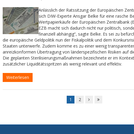
Anlässlich der Ratssitzung der Europäischen Zent
sich DIW-Experte Ansgar Belke für eine rasche B
Wertpapierkäufe der Europäischen Zentralbank (E
EZB macht sich dadurch nicht nur politisch, sond
finanziell abhängig“, sagte Belke. Es sei zu befürc
die europäische Geldpolitik nun der Fiskalpolitik und dem Konkursris
Staaten unterwerfe. Zudem komme es zu einer wenig transparenten
anreizkonformen Übertragung von länderspezifischen Risiken auf d
Die geplanten Sterilisierungsmaßnahmen bezeichnete er im Kontext
zusätzlicher Liquiditätsspritzen als wenig relevant und effektiv.
Weiterlesen
1
2