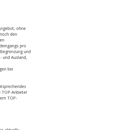
Angebot, ohne
 noch den
nen
ldeingangs pro
e Begrenzung und
- und Ausland,
gen bei
entsprechendes
te TOP-Anbieter
inem TOP-
e aktuelle