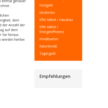
n einmal genauer
Festgeld
chner.
Girokonto
lichen
KfW-Mittel / Hausbau
rigkeit, dem
d der Anzahl der
KfW-Mittel /
rag auf dem
Energieeffizienz
r Sie heraus.
Kreditkarten
 werden hierbei
Ratenkredit
Tagesgeld
Empfehlungen