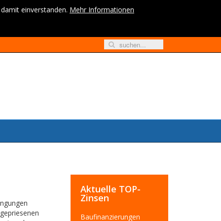
h damit einverstanden.
Mehr Informationen
Aktuelle TOP-
Zinsen
dingungen
ngepriesenen
Baufinanzierungen