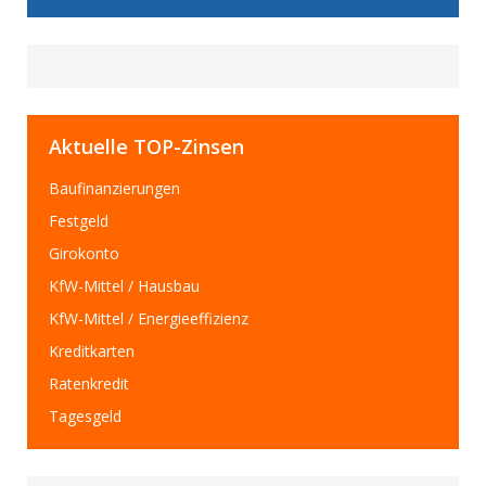
Aktuelle TOP-Zinsen
Baufinanzierungen
Festgeld
Girokonto
KfW-Mittel / Hausbau
KfW-Mittel / Energieeffizienz
Kreditkarten
Ratenkredit
Tagesgeld