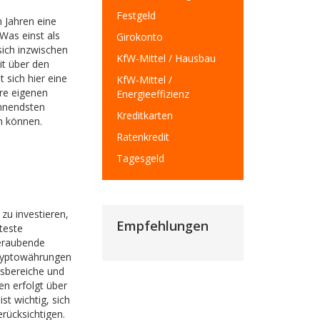
Festgeld
 Jahren eine
as einst als
Girokonto
sich inzwischen
KfW-Mittel / Hausbau
it über den
 sich hier eine
KfW-Mittel /
hre eigenen
Energieeffizienz
annendsten
Kreditkarten
n können.
Ratenkredit
Tagesgeld
zu investieren,
Empfehlungen
teste
beraubende
Kryptowährungen
gsbereiche und
en erfolgt über
 ist wichtig, sich
rücksichtigen.