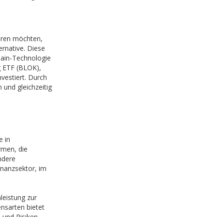
ieren möchten,
ernative. Diese
hain-Technologie
ng ETF (BLOK),
nvestiert. Durch
 und gleichzeitig
e in
rmen, die
ndere
nanzsektor, im
leistung zur
nsarten bietet
 und Risiken.