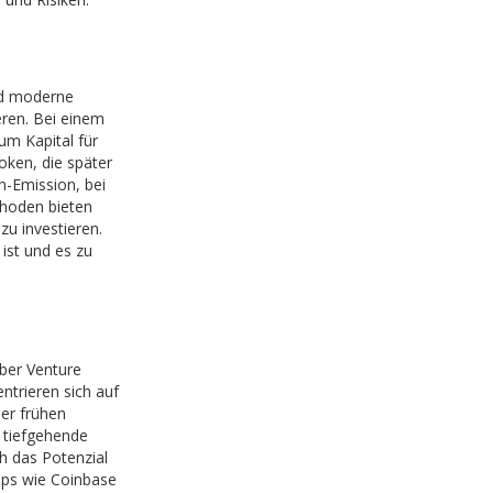
ind moderne
eren. Bei einem
m Kapital für
oken, die später
n-Emission, bei
hoden bieten
zu investieren.
 ist und es zu
über Venture
ntrieren sich auf
er frühen
e tiefgehende
h das Potenzial
ups wie Coinbase