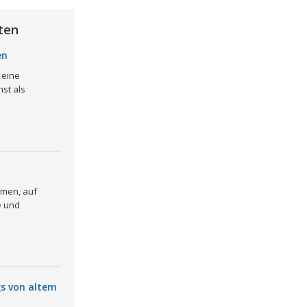
ten
en
 eine
st als
rmen, auf
e und
gs von altem