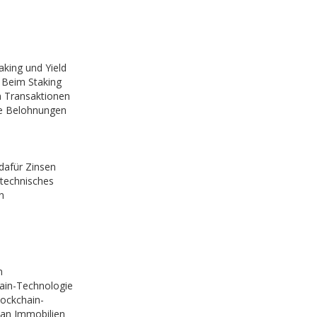
aking und Yield
 Beim Staking
m Transaktionen
ie Belohnungen
dafür Zinsen
technisches
n
n
hain-Technologie
lockchain-
 an Immobilien