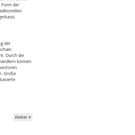
e Form der
aditionellen
erbasis.
ng der
kchain
t. Durch die
händlern können
nvestoren
n. Große
basierte
Weiter