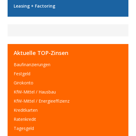
Leasing + Factoring
Aktuelle TOP-Zinsen
Baufinanzierungen
Festgeld
Girokonto
KfW-Mittel / Hausbau
KfW-Mittel / Energieeffizienz
Kreditkarten
Ratenkredit
Tagesgeld