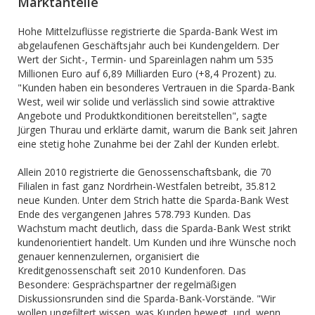
Marktanteile
Hohe Mittelzuflüsse registrierte die Sparda-Bank West im
abgelaufenen Geschäftsjahr auch bei Kundengeldern. Der
Wert der Sicht-, Termin- und Spareinlagen nahm um 535
Millionen Euro auf 6,89 Milliarden Euro (+8,4 Prozent) zu.
"Kunden haben ein besonderes Vertrauen in die Sparda-Bank
West, weil wir solide und verlässlich sind sowie attraktive
Angebote und Produktkonditionen bereitstellen", sagte
Jürgen Thurau und erklärte damit, warum die Bank seit Jahren
eine stetig hohe Zunahme bei der Zahl der Kunden erlebt.
Allein 2010 registrierte die Genossenschaftsbank, die 70
Filialen in fast ganz Nordrhein-Westfalen betreibt, 35.812
neue Kunden. Unter dem Strich hatte die Sparda-Bank West
Ende des vergangenen Jahres 578.793 Kunden. Das
Wachstum macht deutlich, dass die Sparda-Bank West strikt
kundenorientiert handelt. Um Kunden und ihre Wünsche noch
genauer kennenzulernen, organisiert die
Kreditgenossenschaft seit 2010 Kundenforen. Das
Besondere: Gesprächspartner der regelmäßigen
Diskussionsrunden sind die Sparda-Bank-Vorstände. "Wir
wollen ungefiltert wissen, was Kunden bewegt, und, wenn