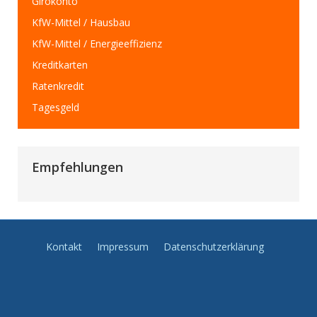
Girokonto
KfW-Mittel / Hausbau
KfW-Mittel / Energieeffizienz
Kreditkarten
Ratenkredit
Tagesgeld
Empfehlungen
Kontakt
Impressum
Datenschutzerklärung